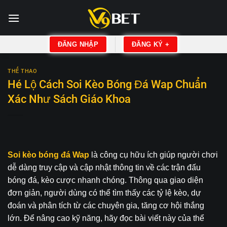
Chuyển
đến
nội
dung
ĐĂNG NHẬP
ĐĂNG KÝ +
THỂ THAO
Hé Lộ Cách Soi Kèo Bóng Đá Wap Chuẩn
Xác Như Sách Giáo Khoa
Soi kèo bóng đá Wap
là công cụ hữu ích giúp người chơi
dễ dàng truy cập và cập nhật thông tin về các trận đấu
bóng đá, kèo cược nhanh chóng. Thông qua giao diện
đơn giản, người dùng có thể tìm thấy các tỷ lệ kèo, dự
đoán và phân tích từ các chuyên gia, tăng cơ hội thắng
lớn. Để nâng cao kỹ năng, hãy đọc bài viết này của thể