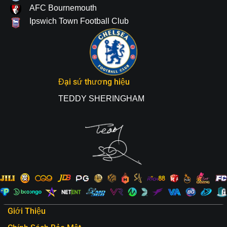
AFC Bournemouth
Ipswich Town Football Club
Đại sứ thương hiệu
TEDDY SHERINGHAM
Giới Thiệu