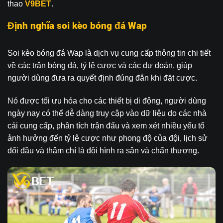
thao
V9BET
.
Định nghĩa soi kèo bóng đá Wap
Soi kèo bóng đá Wap là dịch vụ cung cấp thông tin chi tiết
về các trận bóng đá, tỷ lệ cược và các dự đoán, giúp
người dùng đưa ra quyết định đúng đắn khi đặt cược.
Nó được tối ưu hóa cho các thiết bị di động, người dùng
ngày nay có thể dễ dàng truy cập vào dữ liệu do các nhà
cái cung cấp, phân tích trận đấu và xem xét nhiều yếu tố
ảnh hưởng đến tỷ lệ cược như phong độ của đội, lịch sử
đối đầu và thậm chí là đội hình ra sân và chấn thương.